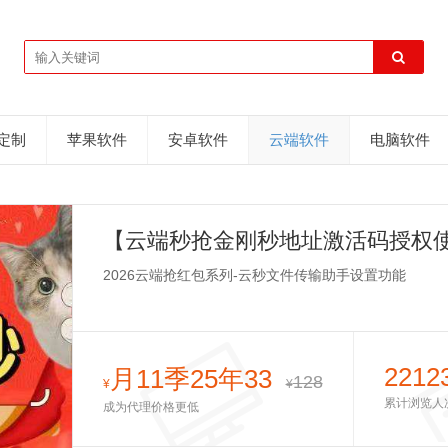
D定制
苹果软件
安卓软件
云端软件
电脑软件
【云端秒抢金刚秒地址激活码授权使
2026云端抢红包系列-云秒文件传输助手设置功能
2212
月11季25年33
128
¥
¥
累计浏览人
成为代理价格更低