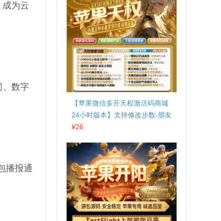
，成为云
词、数字
【苹果微信多开天权激活码商城
24小时版本】支持修改步数-朋友
圈发1小时视频
¥
26
包播报通