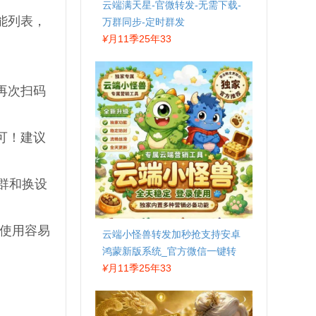
云端满天星-官微转发-无需下载-
能列表，
万群同步-定时群发
¥
月11季25年33
再次扫码
可！建议
群和换设
要使用容易
云端小怪兽转发加秒抢支持安卓
鸿蒙新版系统_官方微信一键转
发
¥
月11季25年33
。