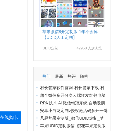
苹果微信8开定制版-1年不会掉
【UDID人工定制】
UDID定制
42958 人次浏览
热门
最新
热评
随机
村长管家软件官网-村长管家下载-村
长管家激活码-微信定时自动群发软件
超全微信多开分身云端转发红包电脑
软件防封技巧！新手也能轻松做到不封
RPA 技术 Ai 微信销冠系统 自动发朋
号
友圈 智能追单提升复购率
安卓小白龙定制v授权激活码多开一键
在线购卡
转发
风起苹果定制版_微信UDID定制_苹
果多开专属服务版
苹果UDID定制微信_樱花苹果定制版