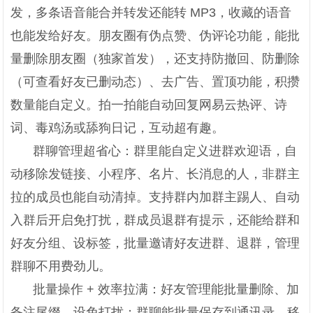
发，多条语音能合并转发还能转 MP3，收藏的语音
也能发给好友。朋友圈有伪点赞、伪评论功能，能批
量删除朋友圈（独家首发），还支持防撤回、防删除
（可查看好友已删动态）、去广告、置顶功能，积攒
数量能自定义。拍一拍能自动回复网易云热评、诗
词、毒鸡汤或舔狗日记，互动超有趣。
群聊管理超省心：群里能自定义进群欢迎语，自
动移除发链接、小程序、名片、长消息的人，非群主
拉的成员也能自动清掉。支持群内加群主踢人、自动
入群后开启免打扰，群成员退群有提示，还能给群和
好友分组、设标签，批量邀请好友进群、退群，管理
群聊不用费劲儿。
批量操作 + 效率拉满：好友管理能批量删除、加
备注尾缀、设免打扰；群聊能批量保存到通讯录、移