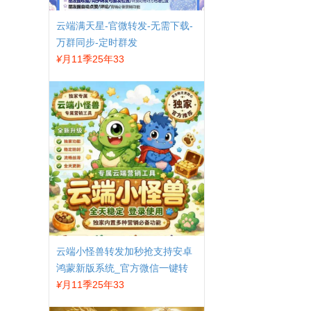
云端满天星-官微转发-无需下载-
万群同步-定时群发
¥
月11季25年33
云端小怪兽转发加秒抢支持安卓
鸿蒙新版系统_官方微信一键转
发
¥
月11季25年33