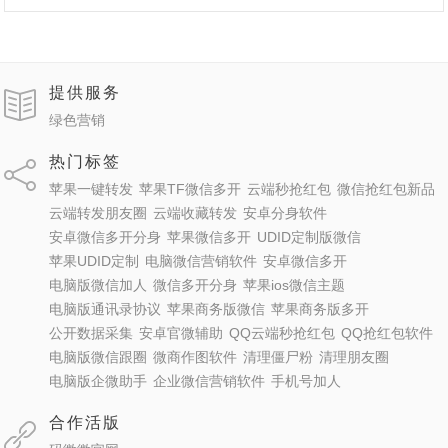
提供服务
绿色营销
热门标签
苹果一键转发
苹果TF微信多开
云端秒抢红包
微信抢红包新品
云端转发朋友圈
云端收藏转发
安卓分身软件
安卓微信多开分身
苹果微信多开
UDID定制版微信
苹果UDID定制
电脑微信营销软件
安卓微信多开
电脑版微信加人
微信多开分身
苹果ios微信主题
电脑版通讯录协议
苹果商务版微信
苹果商务版多开
公开数据采集
安卓官微辅助
QQ云端秒抢红包
QQ抢红包软件
电脑版微信跟圈
微商作图软件
清理僵尸粉
清理朋友圈
电脑版企微助手
企业微信营销软件
手机号加人
合作活版